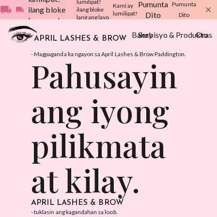
lumilipat!
Pumunta
Pumunta
Kami ay
local_shipping
ilang bloke
local_shipping
close
ilang bloke
lumilipat!
Dito
Dito
lang ang layo
lang ang layo
:)
:)
Bahay
Serbisyo & Produkto
Oras
APRIL LASHES & BROW
- Magpaganda ka ngayon sa April Lashes & Brow Paddington.
Pahusayin
ang iyong
pilikmata
at kilay.
APRIL LASHES & BROW
- tuklasin ang kagandahan sa loob.