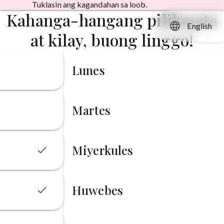
Tuklasin ang kagandahan sa loob.
Kahanga-hangang pilikmata
language
English
at kilay, buong linggo!
Lunes
Martes
Miyerkules
check
Huwebes
check