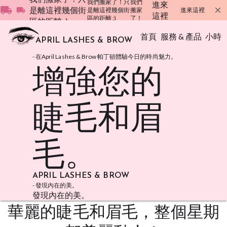
我們搬家了！只
我們
進來
local_shipping
是離這裡幾個街
local_shipping
close
是離這裡幾個街
搬家
進來這裡
這裡
區的距離 :)
了！
區的距離 :)
首頁
服務 & 產品
小時
APRIL LASHES & BROW
- 在April Lashes & Brow 帕丁頓體驗今日的時尚魅力。
增強您的
睫毛和眉
毛。
APRIL LASHES & BROW
- 發現內在的美。
發現內在的美。
華麗的睫毛和眉毛，整個星期