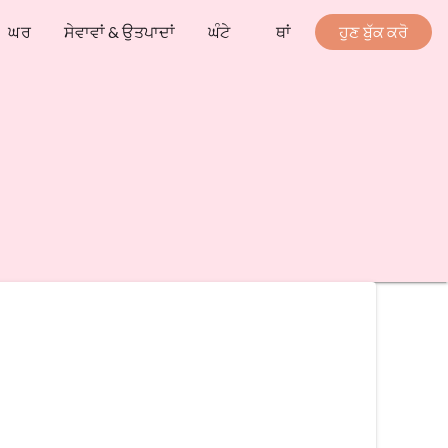
ਘਰ
ਸੇਵਾਵਾਂ & ਉਤਪਾਦਾਂ
ਘੰਟੇ
ਥਾਂ
ਹੁਣ ਬੁੱਕ ਕਰੋ