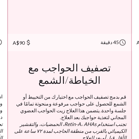
ule
attach_money
schedule
45 دقيقة
A$90
ت
تصفيف الحواجب مع
الخياطة/الشمع
اس
قم بدمج تصفيف الحواجب مع اختيارك من التخييط أو
وت
الشمع للحصول على حواجب مرفوعة ومنحوتة تمامًا في
وت
جلسة واحدة. يتضمن هذا العلاج زيت الحواجب العضوي
دا
المجاني لتغذية حواجبك بعد العلاج.
تجنب استخدام Retin-A، AHAs، الحمضيات، والتقشير
الكيميائي بالقرب من منطقة الحاجب لمدة ٧٢ ساعة على
الأقل قبل أو بعد العلاج.
ال