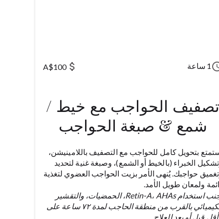
attach_money
sched
1 ساعة
A$100
صفيف الحواجب مع خيط /
شمع & صبغة الحواجب
تمتع بتحويل كامل للحواجب مع التصفيف باللامينيشن،
شكيل الخبراء (بالخيط أو الشمع)، وصبغة غنية لتحديد
غميق حواجبك. يُنهى الأمر بزيت الحواجب العضوي لتغذية
ئمة ولمعان طويل الأمد.
تجنب استخدام Retin-A، AHAs، الحمضيات، والتقشير
الكيميائي بالقرب من منطقة الحاجب لمدة ٧٢ ساعة على
أقل قبل أو بعد العلاج.