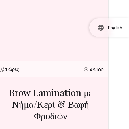
language
English
hedule
attach_money
1 ώρες
A$100
Brow Lamination με
Νήμα/Κερί & Βαφή
Φρυδιών