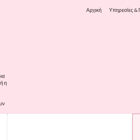
Αρχική
Υπηρεσίες & 
δια
τή η
υν