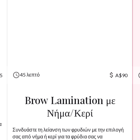
schedule
attach_money
45 λεπτό
sc
5
A$90
Brow Lamination με
Νήμα/Κερί
α
Συνδυάστε τη λείανση των φρυδιών με την επιλογή
σας από νήμα ή κερί για τα φρύδια σας να