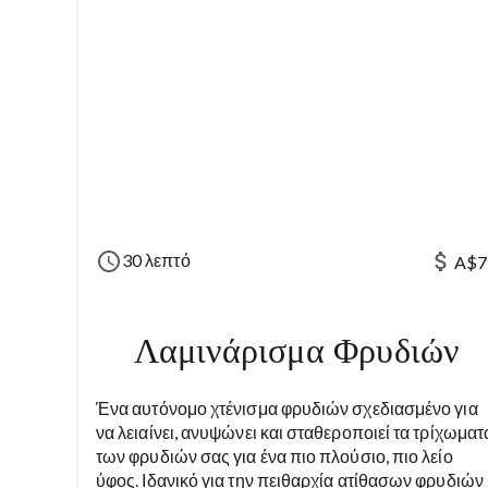
schedule
attach_money
30 λεπτό
A$7
Λαμινάρισμα Φρυδιών
Ένα αυτόνομο χτένισμα φρυδιών σχεδιασμένο για
να λειαίνει, ανυψώνει και σταθεροποιεί τα τρίχωματ
των φρυδιών σας για ένα πιο πλούσιο, πιο λείο
ύφος. Ιδανικό για την πειθαρχία ατίθασων φρυδιών