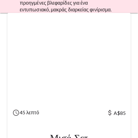
προηγμένες βλεφαρίδες για ένα
εντυπωσιακό, μακράς διαρκείας φινίρισμα.
schedule
attach_money
45 λεπτό
A$85
Μισό Σετ