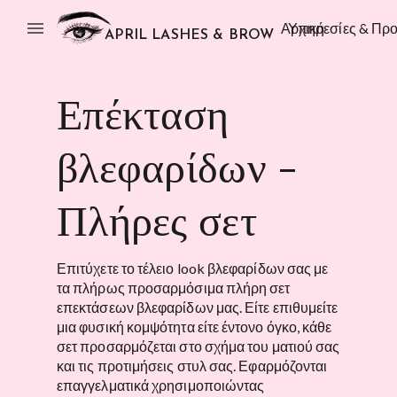
menu
Αρχική
Υπηρεσίες & Προ
APRIL LASHES & BROW
Επέκταση
βλεφαρίδων -
Πλήρες σετ
Επιτύχετε το τέλειο look βλεφαρίδων σας με
τα πλήρως προσαρμόσιμα πλήρη σετ
επεκτάσεων βλεφαρίδων μας. Είτε επιθυμείτε
μια φυσική κομψότητα είτε έντονο όγκο, κάθε
σετ προσαρμόζεται στο σχήμα του ματιού σας
και τις προτιμήσεις στυλ σας. Εφαρμόζονται
επαγγελματικά χρησιμοποιώντας