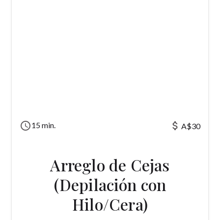
schedule
attach_money
15 min.
A$30
Arreglo de Cejas
(Depilación con
Hilo/Cera)