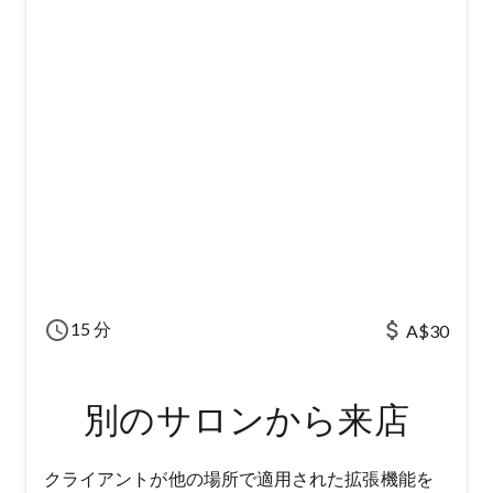
schedule
attach_money
15 分
A$30
別のサロンから来店
クライアントが他の場所で適用された拡張機能を