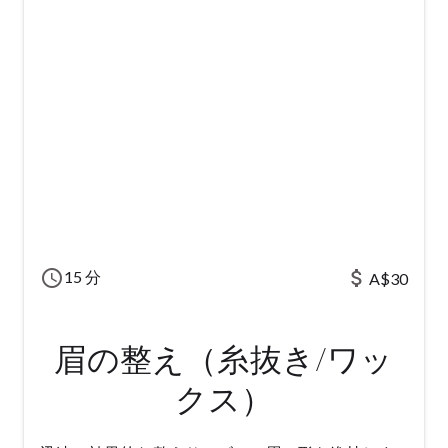
schedule
attach_money
15 分
A$30
眉の整え（糸抜き/ワッ
クス）