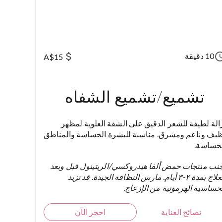
attach_money
sched
10 دقيقة
A$15
تشميع/تشميع الشفاه
الة لطيفة للشعر الدقيق على الشفة العلوية لمظهر
يف وناعم ومشرق. مناسبة للبشرة الحساسة والمناطق
حساسة.
نب منتجات حمض ألفا هيدروكسي/الريتينول قبل وبعد
العلاج بمدة ٢-٣ أيام. مارس النظافة الجيدة. قد تزيد
حساسية الهرمونية من الإزعاج.
نصائح العناية
احجز الآن