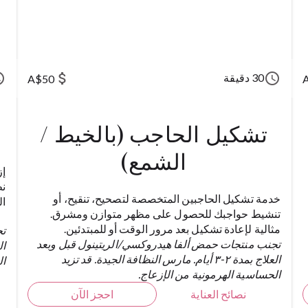
ule
attach_money
schedule
30 دقيقة
A$50
تشكيل الحاجب (بالخيط /
الشمع)
إز
نظ
خدمة تشكيل الحاجبين المتخصصة لتصحيح، تنقيح، أو
ال
تنشيط حواجبك للحصول على مظهر متوازن ومشرق.
مثالية لإعادة تشكيل بعد مرور الوقت أو للمبتدئين.
تج
تجنب منتجات حمض ألفا هيدروكسي/الريتينول قبل وبعد
العلاج بمدة ٢-٣ أيام. مارس النظافة الجيدة. قد تزيد
ال
الحساسية الهرمونية من الإزعاج.
نصائح العناية
احجز الآن