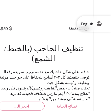
language
English
attach_money
schedule
15 دقيقة
A$30
تنظيف الحاجب (بالخيط/
الشمع)
حافظ على شكل حاجبيك مع خدمة ترتيب سريعة وفعالة.
يُوصى بتنفيذها كل ٢-٣ أسابيع للحفاظ على حواجبك مرتبة
ونظيفة ومُهتمة بشكل جيد.
تجنب منتجات حمض ألفا هيدروكسي/الريتينول قبل وبعد
العلاج بمدة ٢-٣ أيام. مارس النظافة الجيدة. قد تزيد
الحساسية الهرمونية من الإزعاج.
نصائح العناية
احجز الآن