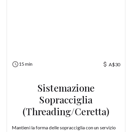
schedule
attach_money
15 min
A$30
Sistemazione
Sopracciglia
(Threading/Ceretta)
Mantieni la forma delle sopracciglia con un servizio