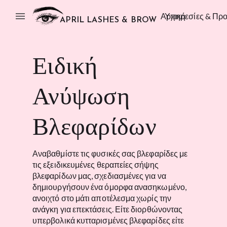
menu
Αρχική
Υπηρεσίες & Προ
APRIL LASHES & BROW
Ειδική
Ανύψωση
Βλεφαρίδων
Αναβαθμίστε τις φυσικές σας βλεφαρίδες με
τις εξειδικευμένες θεραπείες σήψης
βλεφαρίδων μας, σχεδιασμένες για να
δημιουργήσουν ένα όμορφα ανασηκωμένο,
ανοιχτό στο μάτι αποτέλεσμα χωρίς την
ανάγκη για επεκτάσεις. Είτε διορθώνοντας
υπερβολικά κυτταρισμένες βλεφαρίδες είτε