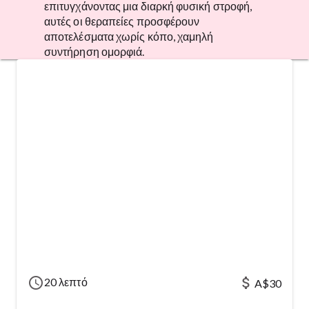
επιτυγχάνοντας μια διαρκή φυσική στροφή,
αυτές οι θεραπείες προσφέρουν
αποτελέσματα χωρίς κόπο, χαμηλή
συντήρηση ομορφιά.
schedule
attach_money
20 λεπτό
A$30