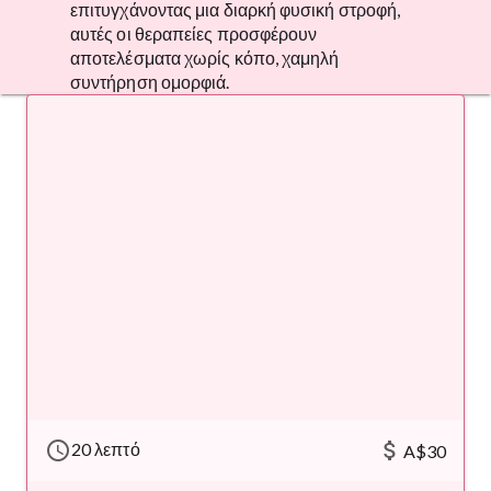
επιτυγχάνοντας μια διαρκή φυσική στροφή,
αυτές οι θεραπείες προσφέρουν
αποτελέσματα χωρίς κόπο, χαμηλή
συντήρηση ομορφιά.
schedule
attach_money
20 λεπτό
A$30