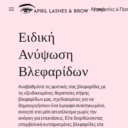
menu
Αρχική
Υπηρεσίες & Προ
APRIL LASHES & BROW
Ειδική
Ανύψωση
Βλεφαρίδων
Αναβαθμίστε τις φυσικές σας βλεφαρίδες με
τις εξειδικευμένες θεραπείες σήψης
βλεφαρίδων μας, σχεδιασμένες για να
δημιουργήσουν ένα όμορφα ανασηκωμένο,
ανοιχτό στο μάτι αποτέλεσμα χωρίς την
ανάγκη για επεκτάσεις. Είτε διορθώνοντας
υπερβολικά κυτταρισμένες βλεφαρίδες είτε