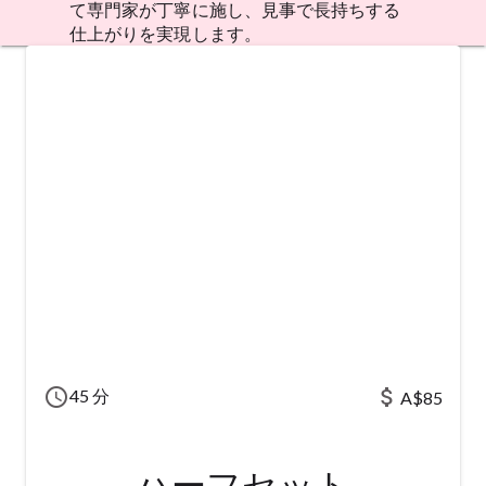
て専門家が丁寧に施し、見事で長持ちする
仕上がりを実現します。
schedule
attach_money
45 分
A$85
ハーフセット