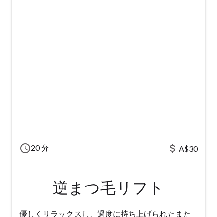
schedule
attach_money
20 分
A$30
逆まつ毛リフト
優しくリラックスし、過度に持ち上げられたまた