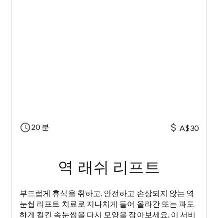
schedule
attach_money
20 분
A$30
역 래쉬 리프트
부드럽게 휴식을 취하고, 안전하고 손상되지 않는 역
눈썹 리프트 치료로 지나치게 들어 올라간 또는 과도
하게 컬킨 속눈썹을 다시 모양을 잡아보세요. 이 서비