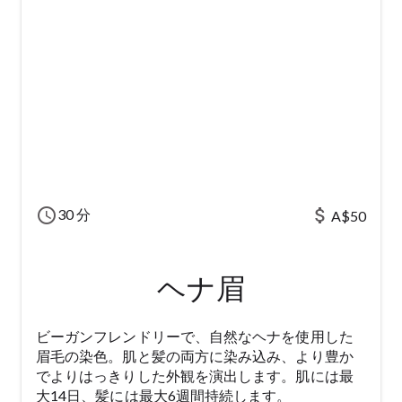
schedule
attach_money
30 分
A$50
ヘナ眉
ビーガンフレンドリーで、自然なヘナを使用した
眉毛の染色。肌と髪の両方に染み込み、より豊か
でよりはっきりした外観を演出します。肌には最
大14日、髪には最大6週間持続します。