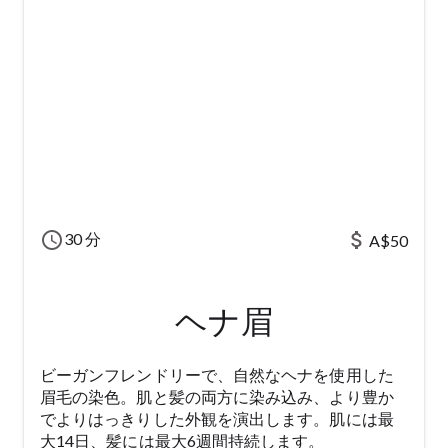
schedule
attach_money
30 分
A$50
ヘナ眉
ビーガンフレンドリーで、自然なヘナを使用した
眉毛の染色。肌と髪の両方に染み込み、より豊か
でよりはっきりした外観を演出します。肌には最
大14日、髪には最大6週間持続します。