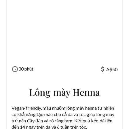
schedule
attach_money
30 phút
A$50
Lông mày Henna
Vegan-friendly, màu nhuộm lông mày henna tự nhiên
có khả năng tạo màu cho cả da và tóc giúp lông mày
trở nên đầy đặn và rõ ràng hơn. Kết quả kéo dài lên
đến 14 ngày trên da và 6 tuần trên tóc.