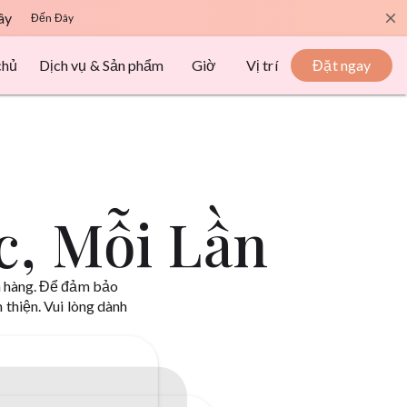
ây
close
Đến Đây
chủ
Dịch vụ & Sản phẩm
Giờ
Vị trí
Đặt ngay
c, Mỗi Lần
ch hàng. Để đảm bảo
 thiện. Vui lòng dành