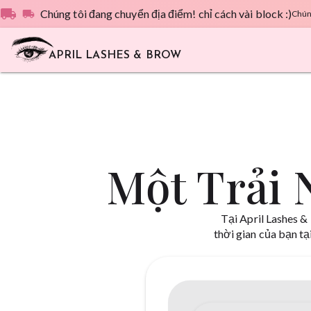
local_shipping
Chúng tôi đang chuyển địa điểm! chỉ cách vài block :)
local_shipping
Chúng
APRIL LASHES & BROW
Một Trải 
Tại April Lashes &
thời gian của bạn tạ