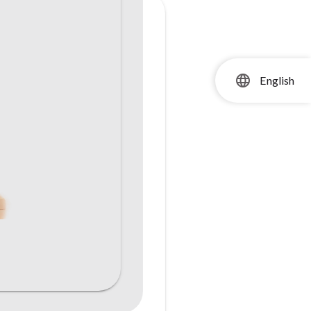
language
English