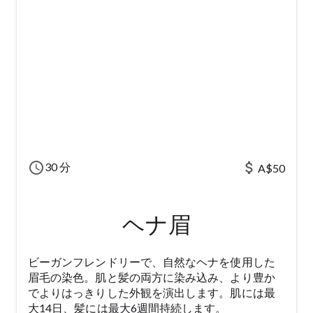
schedule
attach_money
30 分
A$50
ヘナ眉
ビーガンフレンドリーで、自然なヘナを使用した
眉毛の染色。肌と髪の両方に染み込み、より豊か
でよりはっきりした外観を演出します。肌には最
大14日、髪には最大6週間持続します。